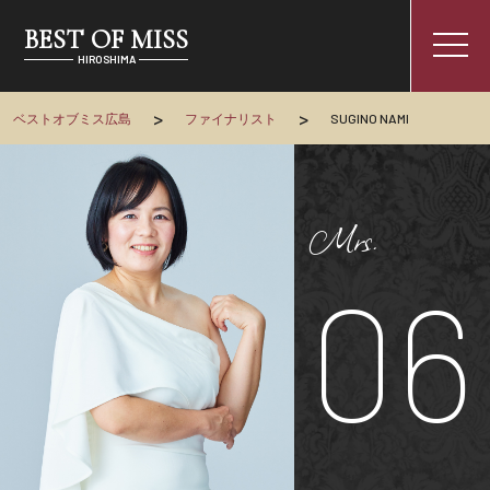
BEST OF MISS
togg
HIROSHIMA
navi
>
>
ベストオブミス広島
ファイナリスト
SUGINO NAMI
Mrs.
06