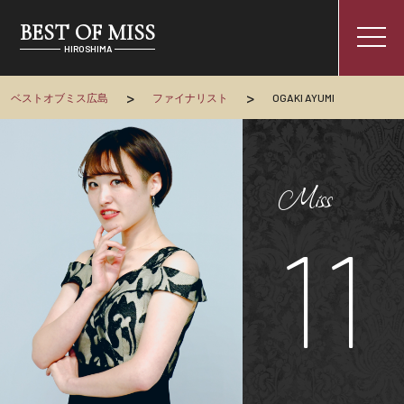
BEST OF MISS
togg
HIROSHIMA
navi
>
>
ベストオブミス広島
ファイナリスト
OGAKI AYUMI
Miss
11