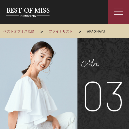
BEST OF MISS
togg
HIROSHIMA
navi
>
>
ベストオブミス広島
ファイナリスト
AKAO MAYU
Mrs.
03